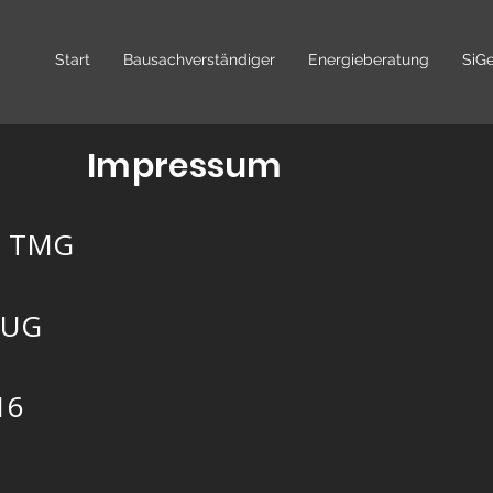
Start
Bausachverständiger
Energieberatung
SiG
Impressum
5 TMG
 UG
16