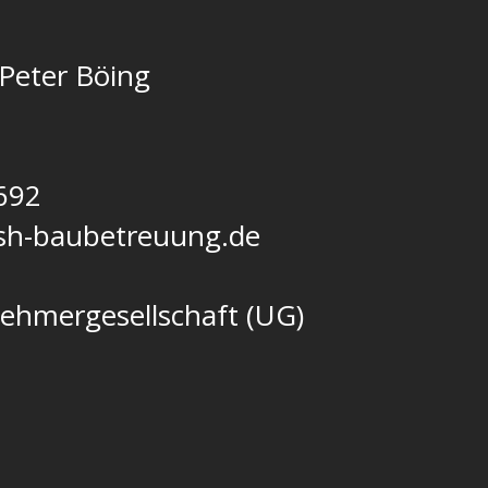
Peter Böing
692
sh-baubetreuung.de
ehmergesellschaft (UG)